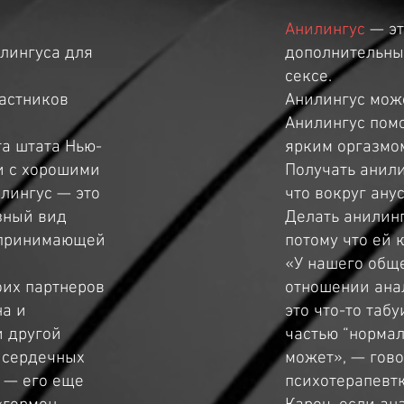
Анилингус
— э
лингуса для
дополнительный
сексе.
астников
Анилингус може
Анилингус помо
а штата Нью-
ярким оргазмо
и с хорошими
Получать анили
илингус — это
что вокруг ану
езный вид
Делать анилинг
я принимающей
потому что ей 
«У нашего обще
оих партнеров
отношении анал
на и
это что-то таб
и другой
частью “нормаль
 сердечных
может», — гов
 — его еще
психотерапевт