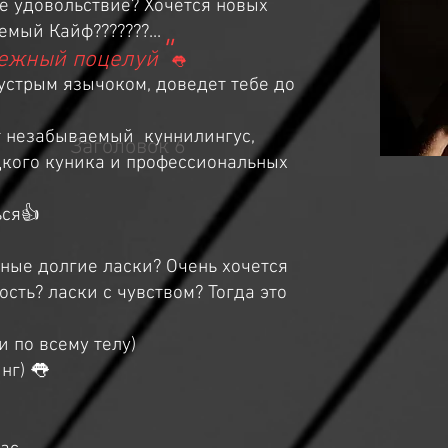
ое удовольствие? Хочется новых
ый Кайф???????...
"
Нежный поцелуй
👅
устрым язычоком, доведет тебе до
т незабываемый куннилингус,
Заголовок 6
дкого куника и профессиональных
ься👍
ные долгие ласки? Очень хочется
сть? ласки с чувством? Тогда это
 по всему телу)
нг) 👅