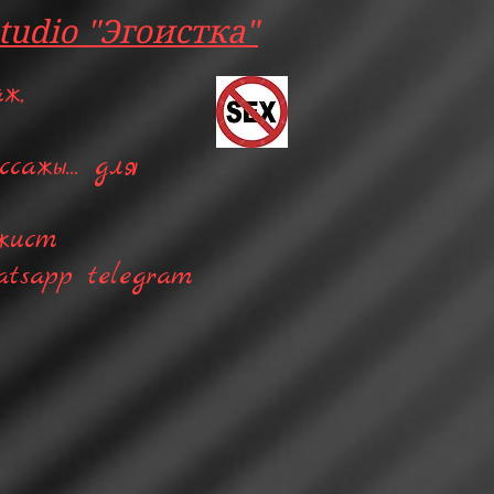
tudio "Эгоистка"
ж,
сажы... для
жист
hatsapp telegram