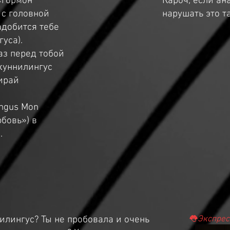
«гормон
Кароч, если ан
 с головной
нарушать это т
адобится тебе
уса).
аз перед тобой
куннилингус
бирай
ingus Mon
бовь») в
.
илингус? Ты не пробовала и очень
👅
Экспрес