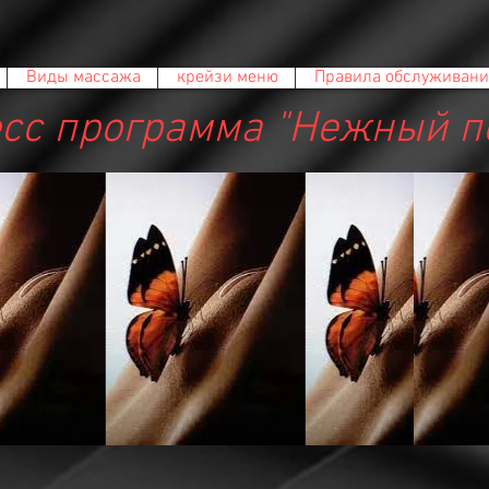
Виды массажа
крейзи меню
Правила обслуживани
сс программа "Нежный п