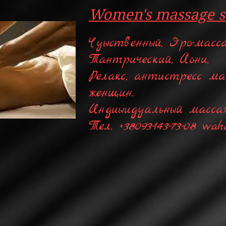
Women's massage s
Чуыственный, Эро-масса
Тантрический, Йони,
Релакс, антистресс мас
женщин.
Индиыидуальный масса
Тел. +38093-143-73-08 wa