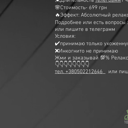
💓Длительность
телеграмм
1 
🌸Стоимость- 699 грн
🔥Эффект: Абсолютный релакс
Подробнее или есть вопросы
или пиш
ите в
телеграмм
Условия:
✔️принимаю только ухоженну
❌Инкогнито не принимаю
Жми и заказывай 💯% Релак
👇👇👇👇👇👇👇👇
тел. +380502212646
или пиш
10