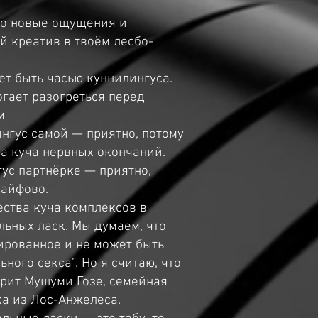
то новые ощущения и
 креатив в твоём лесбо-
т быть часью куннилингуса.
гает разогреться перед
м
нгус самой — приятно, потому
са куча нервных окончаний.
ус партнёрке — приятно,
кайфово.
ства куча комплексов в
ьных ласк. Мы думаем, что
уированное и не может быть
ного секса”. Но я считаю, что
орит Мушуми Гозе, семейная
ка из Лос-Анжелеса.