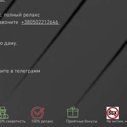
час
, полный релакс
 звоните
+380502212646
ю даму.
с
ите в телеграмм
0% секретнсть
100% релакс
Приятные бонусы
Не интим, 