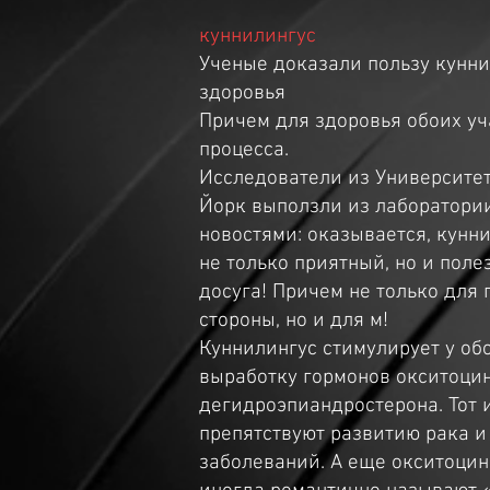
куннилингус
Ученые доказали пользу кунни
здоровья
Причем для здоровья обоих уч
процесса.
Исследователи из Университет
Йорк выползли из лаборатори
новостями: оказывается, кунн
не только приятный, но и пол
досуга! Причем не только дл
стороны, но и для м!
Куннилингус стимулирует у об
выработку гормонов окситоци
дегидроэпиандростерона. Тот 
препятствуют развитию рака и
заболеваний. А еще окситоцин