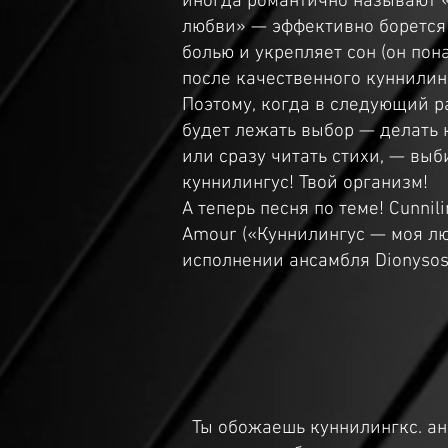
иногда романтично называют 
любви» — эффективно борется
болью и укрепляет сон (он пон
после качественного куннилинг
Поэтому, когда в следующий р
будет лежать выбор — делать 
или сразу читать стихи, — вы
куннилингус! Твой организм!
А теперь песня по теме! Cunnil
Amour («Куннилингус — моя лю
исполнении ансамбля Dionysos
Ты обожаешь куннилингкс. ан