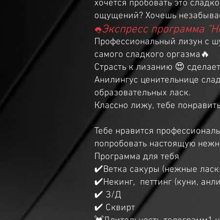
хочется пробовать это сладк
ощущений? Хочешь незабываем
Экспресс программа "
👅
Профессиональный лизун с ш
самого сладкого оргазма🔥
Страсть к лизанию 😍 сделае
Анилингус ценительнице сла
образовательных ласк.
Классно лижу, тебе понравит
Тебе нравится профессиональ
попробовать настоящую нежно
Программа для тебя
✔️Ветка сакуры (нежные ласки
✔️Некинг, петтинг (куни, анли
✔️ З/Д
✔️ Сквирт