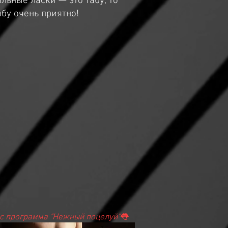
альные ласки — это табу, то
абу очень приятно!
с программа "Нежный поцелуй
"
👅