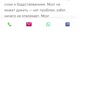
сном и бодрствованием. Мозг не 
может думать — нет проблем, забот, 
ничего не отвлекает. Мозг 
элементарно отдыхает! Такое 
состояние, хотя бы в течении 15 минут, 
даст больше пользы для центральной 
нервной системы, чем ночь сна.
Удовлетворение сексуальной 
потребности
Закончить статью хотелось бы на этом 
пункте. Для кого-то эротический 
массаж просто сексуальное 
удовольствие. В полиции, это 
называют «удовлетворением половой 
похоти». Но, потребность женщины 
(как и мужчины) в сексуальном 