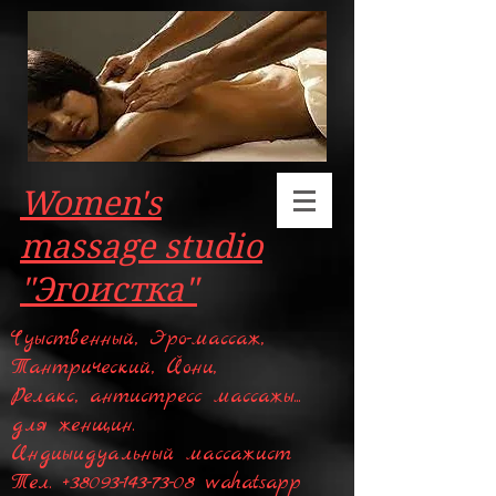
Women's
massage studio
"Эгоистка"
Чуыственный, Эро-массаж,
Тантрический, Йони,
Релакс, антистресс массажы...
для женщин.
Индиыидуальный массажист
Тел.
+38093-143-73-08
wahatsapp