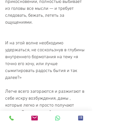
прикосновении, полностью выбивает 
из головы все мысли — и требует 
следовать, бежать, лететь за 
ощущениями.
И на этой волне необходимо 
удержаться, не соскользнув в глубины 
внутреннего бормотания на тему «я 
точно его хочу, или лучше 
сымитировать радость бытия и так 
далее?»
Легче всего загораются и разжигают в 
себе искру возбуждения, дамы , 
которые легко и просто получают 
оргазм. Зачем лишний раз думать и 
сомневаться, если удовольствие вот 
оно — рядом: давай отожжем, дорогой!