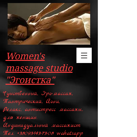
Women's
massage studio
"Эгоистка"
Чуыственный, Эро-массаж,
Тантрический, Йони,
Релакс, антистресс массажы...
для женщин.
Индиыидуальный массажист
Тел.
+38093-143-73-08
wahatsapp