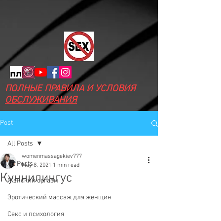
ПОЛНЫЕ ПРАВИЛА И УСЛОВИЯ
ОБСЛУЖИВАНИЯ
Post
All Posts
womenmassagekiev777
All Posts
May 8, 2021
1 min read
Куннилингус
Женский оргазм
Эротический массаж для женщин
Секс и психология