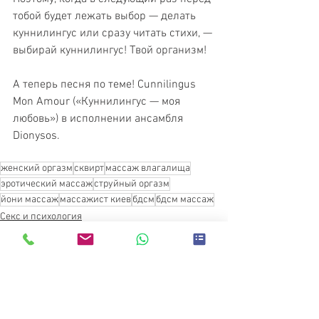
тобой будет лежать выбор — делать 
куннилингус или сразу читать стихи, — 
выбирай куннилингус! Твой организм!
А теперь песня по теме! Cunnilingus 
Mon Amour («Куннилингус — моя 
любовь») в исполнении ансамбля 
Dionysos.
женский оргазм
сквирт
массаж влагалища
эротический массаж
струйный оргазм
йони массаж
массажист киев
бдсм
бдсм массаж
Секс и психология