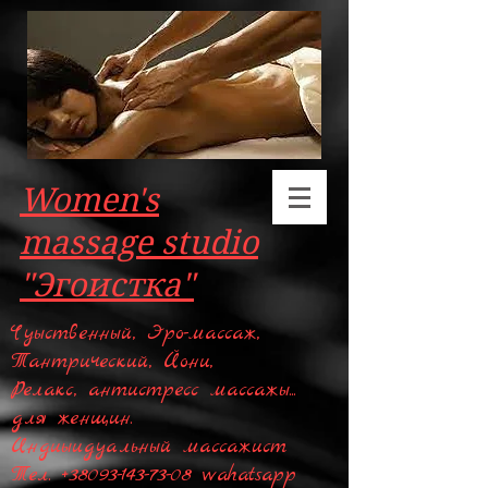
Women's
massage studio
"Эгоистка"
Чуыственный, Эро-массаж,
Тантрический, Йони,
Релакс, антистресс массажы...
для женщин.
Индиыидуальный массажист
Тел.
+38093-143-73-08
wahatsapp