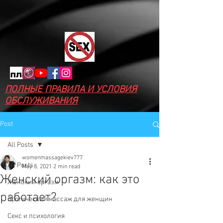
ПОЛНЫЕ ПРАВИЛА И УСЛОВИЯ
ОБСЛУЖИВАНИЯ
Post
All Posts
womenmassagekiev777
All Posts
May 8, 2021
2 min read
Женский оргазм: как это
Женский оргазм
работает?
Эротический массаж для женщин
Секс и психология