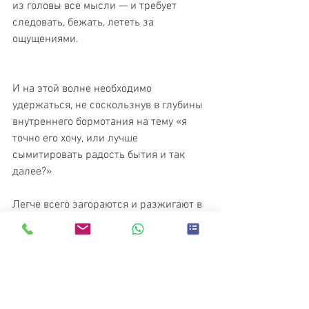
из головы все мысли — и требует 
следовать, бежать, лететь за 
ощущениями.
И на этой волне необходимо 
удержаться, не соскользнув в глубины 
внутреннего бормотания на тему «я 
точно его хочу, или лучше 
сымитировать радость бытия и так 
далее?»
Легче всего загораются и разжигают в 
себе искру возбуждения, дамы , 
которые легко и просто получают 
оргазм. Зачем лишний раз думать и 
сомневаться, если удовольствие вот 
оно — рядом: давай отожжем, дорогой!
Таким женщинам можно только 