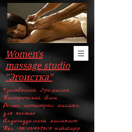
Women's
massage studio
"Эгоистка"
Чуыственный, Эро-массаж,
Тантрический, Йони,
Релакс, антистресс массажы...
для женщин.
Индиыидуальный массажист
Тел.
+38093-143-73-08
wahatsapp