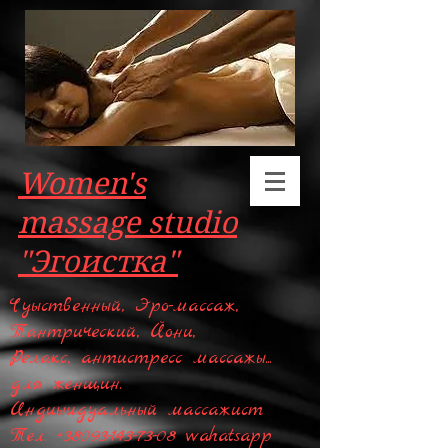
Women's
massage studio
"Эгоистка"
Чуыственный, Эро-массаж,
Тантрический, Йони,
Релакс, антистресс массажы...
для женщин.
Индиыидуальный массажист
Тел.
+38093-143-73-08
wahatsapp